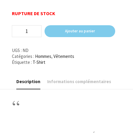
RUPTURE DE STOCK
quantité
Ajouter au panier
de
T-
Shirt
UGS :
ND
"Empêche
Moi"
Catégories :
Hommes
,
Vêtements
Étiquette :
T-Shirt
Description
Informations complémentaires